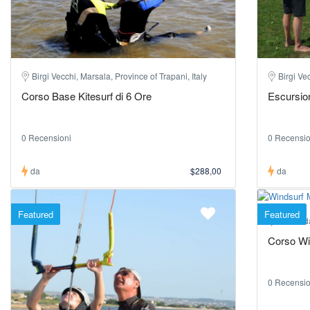
Birgi Vecchi, Marsala, Province of Trapani, Italy
Birgi Ve
Corso Base Kitesurf di 6 Ore
Escursio
0 Recensioni
0 Recensio
da
$288,00
da
Featured
Featured
Contrada
Corso Wi
0 Recensio