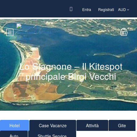
Entra
Registrati
AUD
Lo Stagnone – Il Kitespot
principale Birgi Vecchi
Hotel
Case Vacanze
Attività
Gite
Auto
Shuttle Service