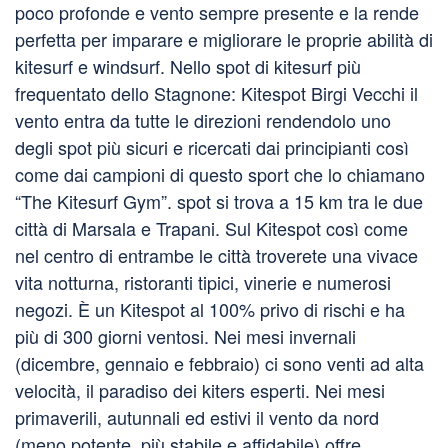
poco profonde e vento sempre presente e la rende
perfetta per imparare e migliorare le proprie abilità di
kitesurf e windsurf. Nello spot di kitesurf più
frequentato dello Stagnone: Kitespot Birgi Vecchi il
vento entra da tutte le direzioni rendendolo uno
degli spot più sicuri e ricercati dai principianti così
come dai campioni di questo sport che lo chiamano
“The Kitesurf Gym”. spot si trova a 15 km tra le due
città di Marsala e Trapani. Sul Kitespot così come
nel centro di entrambe le città troverete una vivace
vita notturna, ristoranti tipici, vinerie e numerosi
negozi. È un Kitespot al 100% privo di rischi e ha
più di 300 giorni ventosi. Nei mesi invernali
(dicembre, gennaio e febbraio) ci sono venti ad alta
velocità, il paradiso dei kiters esperti. Nei mesi
primaverili, autunnali ed estivi il vento da nord
(meno potente, più stabile e affidabile) offre