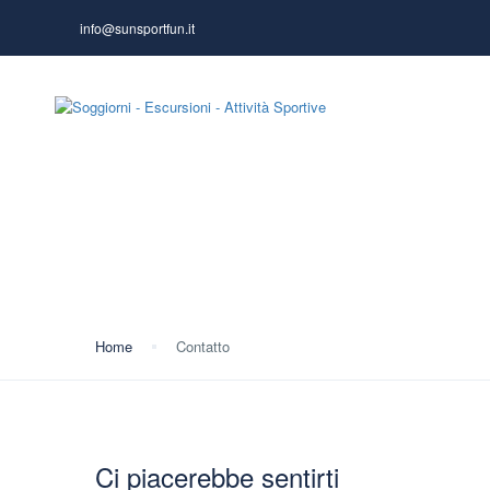
info@sunsportfun.it
HOME PAGE
Contatto
Home
Contatto
Ci piacerebbe sentirti