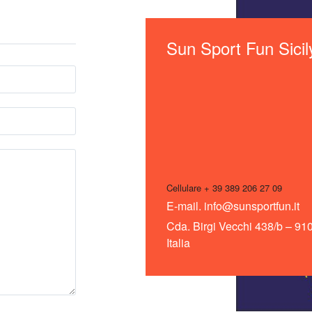
Sun Sport Fun Sicily
Cellulare + 39 389 206 27 09
E-mail. info@sunsportfun.it
Cda. Birgi Vecchi 438/b – 91
Italia