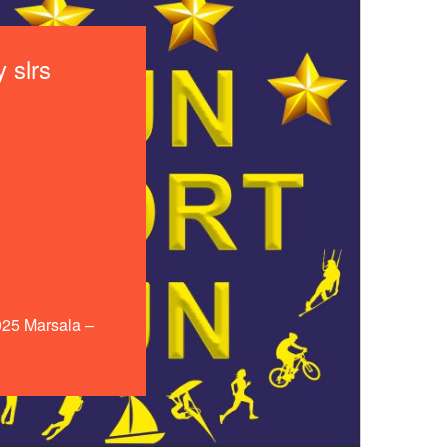
 slrs
025 Marsala –