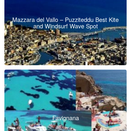
Mazzara del Vallo – Puzziteddu Best Kite
and Windsurf Wave Spot
1 Activity
Favignana