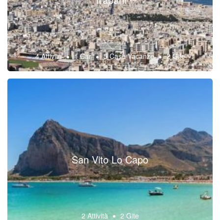
4 Attività
1 Car
5 Case Vacanze
2 Gite
San Vito Lo Capo
2 Attività
2 Gite