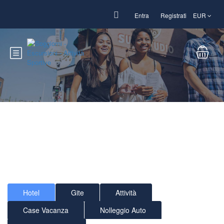
Entra
Registrati
EUR
Benvenuti su Sun Sport
Fun !
Soggiorni - Escursioni - Attività Spotrive
Hotel
Gite
Attività
Case Vacanza
Nolleggio Auto