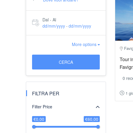
Dal - Al
dd/mm/yyyy
dd/mm/yyyy
-
More options
Favig
Tour i
CERCA
Favig
0 rec
FILTRA PER
1 gi
Filter Price
€0,00
€60,00