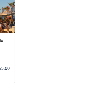
iù
€5,00