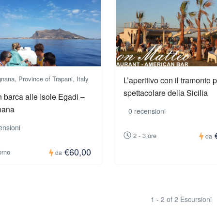
nana, Province of Trapani, Italy
L’aperitivo con il tramonto p
spettacolare della Sicilia
n barca alle Isole Egadi –
nana
0 recensioni
ensioni
2 - 3 ore
da
€60,00
orno
da
1 - 2 of 2 Escursioni