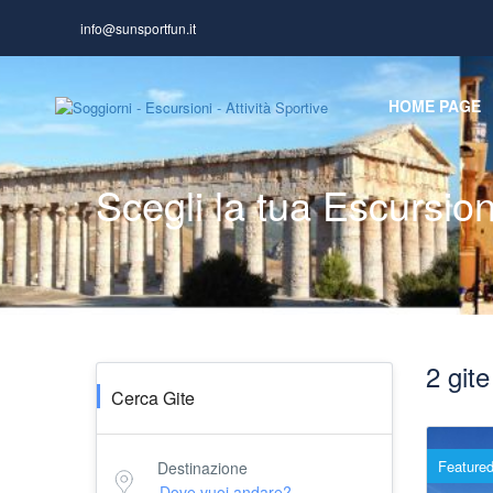
info@sunsportfun.it
HOME PAGE
Scegli la tua Escursio
2 gite
Cerca Gite
Feature
Destinazione