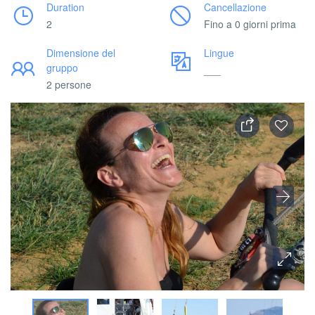
Duration
Cancellazione
2
Fino a 0 giorni prima
Dimensione del
Lingue
gruppo
___
2 persone