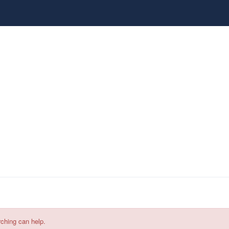
HOTEL
ESCURSIONE
ATTIVITÀ
PAGI
rching can help.